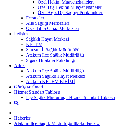
Özel Hekim Muayenehaneleri
Özel Diş Hekimi Muayenehaneleri
Özel Ağız Diş Sağlığı Poliklinikleri
Eczaneler
Aile Sağlığı Merkezleri
Özel Tıbbi Cihaz Merkezleri
İletişim
Sağlıklı Hayat Merkezi
KETEM
Samsun İl Sağlık Müdürlüğü
Atakum İlçe Sağlık Müdürlüğü
Sigara Bırakma Polikliniği
Adres
Atakum İlçe Sağlık Müdürlüğü
Atakum Sağlıklı Hayat Merkezi
Atakum KETEM BİRİMİ
Görüş ve Öneri
Hizmet Standart Tablosu
İlçe Sağlık Müdürlüğü Hizmet Standart Tablosu
Haberler
Atakum İlçe Sağlık Müdürlüğü İlkokullarda ...