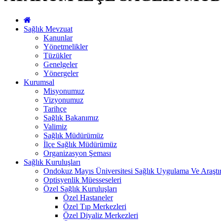
Sağlık Mevzuat
Kanunlar
Yönetmelikler
Tüzükler
Genelgeler
Yönergeler
Kurumsal
Misyonumuz
Vizyonumuz
Tarihçe
Sağlık Bakanımız
Valimiz
Sağlık Müdürümüz
İlçe Sağlık Müdürümüz
Organizasyon Şeması
Sağlık Kuruluşları
Ondokuz Mayıs Üniversitesi Sağlık Uygulama Ve Araşt
Optisyenlik Müesseseleri
Özel Sağlık Kuruluşları
Özel Hastaneler
Özel Tıp Merkezleri
Özel Diyaliz Merkezleri