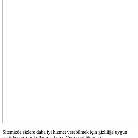
Sitemizde sizlere daha iyi hizmet verebilmek için gizliliğe uygun
şekilde çerezler kullanmaktayız. Çerez politikamızı